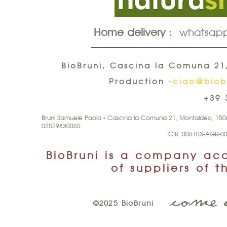
Home delivery
: whatsap
BioBruni, Cascina la Comuna 21,
Production
-
ciao@biobr
+39 
Bruni Samuele Paolo - Cascina la Comuna 21, Montaldeo, 150
02529830065
CIR: 006103-AGR-0
BioBruni is a company accr
of suppliers of 
come a
©2025 BioBruni