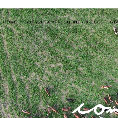
HOME
DAIRY & GOATS
HONEY & BEES
ST
con