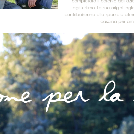
completare il cerchio dell'az
agriturismo. Le sue origini ing
contribuiscono alla speciale atmo
cascina per amic
ne per la 