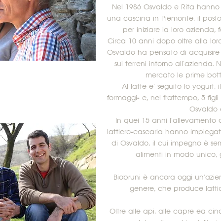
Nel 1986 Osvaldo e Rita hanno s
una cascina in Piemonte, il posto
per iniziare la loro azienda, f
Circa 10 anni dopo oltre alla lo
Osvaldo ha pensato di acquisire
sui terreni intorno all'azienda.
mercato le prime bottig
Al latte e' seguito lo yogurt, i
formaggi- e, nel frattempo, 5 fig
Osvaldo e
In quei 15 anni l'allevamento 
lattiero-casearia hanno impiegat
di Osvaldo, il cui impegno è se
alimenti in modo unico, 
Biobruni è ancora oggi un'azie
genere, che produce latticin
Oltre alle api, alle capre ea ci