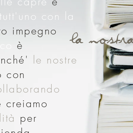
lle capre
e
tutt'uno con la
tro impegno
La nostr
ico
è
finché'
le nostre
o con
llaborando
e creiamo
lità
per
zienda