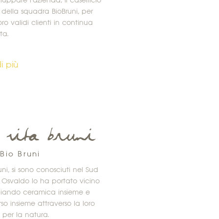
luppare l'azienda, il caseificio
della squadra BioBruni, per
ro validi clienti in continua
ta.
i più
Rita Bruni
 Bio Bruni
uni, si sono conosciuti nel Sud
 di Osvaldo lo ha portato vicino
udiando ceramica insieme e
so insieme attraverso la loro
per la natura.