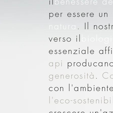
il
benessere
de
per essere un
natura
.
Il nos
verso il
biolog
essenziale af
api
producan
generosità
.
Co
con l'ambient
l'eco-sostenibi
crescere un'a