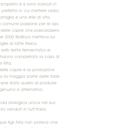
coperto e si sono ricevuti in
 perfetto in cui mettere radici
amiglia e uno stile di vita.
ro comune passione per le api,
 delle capre che pascolassero
 Nel 2000 BioBruni metteva sul
lie di latte fresco.
l kefir (lette fermentato) ei
li hanno completato la casa di
 Rita.
delle capre e la produzione
o la maggior parte delle forze
mpre stato quello di produrre
genuino e alternativo.
nda biologica unica nel suo
i venduti in tutt'Italia.
nque figli Rita non poteva che