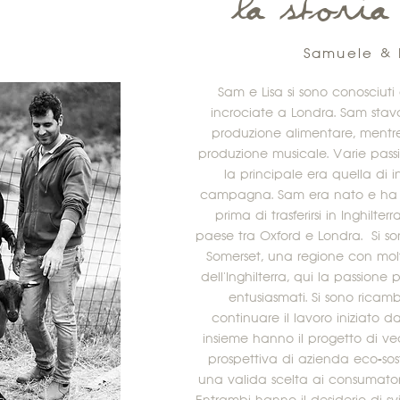
la storia
Samuele & L
Sam e Lisa si sono conosciuti 
incrociate a Londra. Sam stava
produzione alimentare, mentre 
produzione musicale. Varie passi
la principale era quella di i
campagna. Sam era nato e ha vi
prima di trasferirsi in Inghilte
paese tra Oxford e Londra. Si so
Somerset, una regione con mo
dell'Inghilterra, qui la passione
entusiasmati. Si sono ricambi
continuare il lavoro iniziato d
insieme hanno il progetto di ve
prospettiva di azienda eco-sos
una valida scelta ai consumatori d