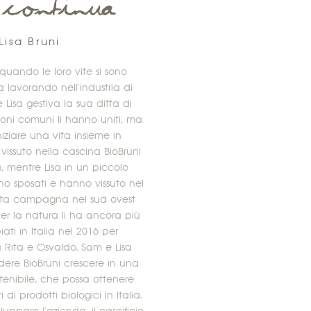
 continua
isa Bruni
quando le loro vite si sono
 lavorando nell'industria di
Lisa gestiva la sua ditta di
oni comuni li hanno uniti, ma
niziare una vita insieme in
ssuto nella cascina BioBruni
rra, mentre Lisa in un piccolo
no sposati e hanno vissuto nel
lta campagna nel sud ovest
 per la natura li ha ancora più
ati in Italia nel 2016 per
a Rita e Osvaldo. Sam e Lisa
dere BioBruni crescere in una
tenibile, che possa ottenere
i prodotti biologici in Italia.