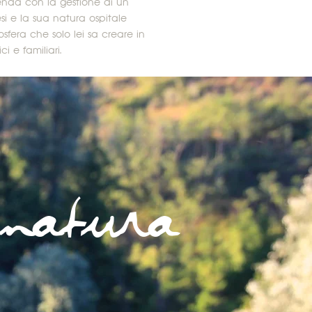
ienda con la gestione di un
lesi e la sua natura ospitale
sfera che solo lei sa creare in
i e familiari.
natura